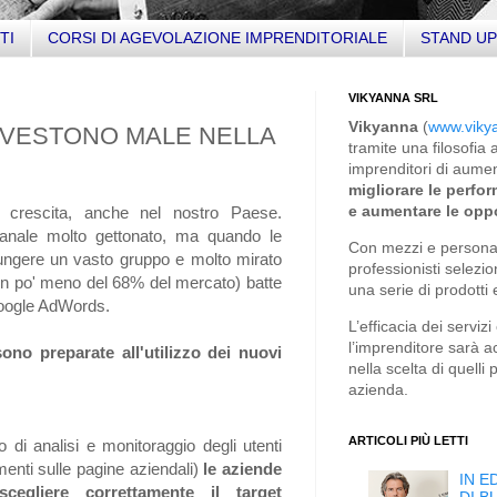
TI
CORSI DI AGEVOLAZIONE IMPRENDITORIALE
STAND UP
VIKYANNA SRL
Vikyanna
(
www.vikya
NVESTONO MALE NELLA
tramite una filosofia
imprenditori di aumen
migliorare le perfor
e aumentare le opp
 crescita, anche nel nostro Paese.
nale molto gettonato, ma quando le
Con mezzi e personal
ungere un vasto gruppo e molto mirato
professionisti selezio
n po' meno del 68% del mercato) batte
una serie di prodotti 
Google AdWords.
L’efficacia dei servizi
l’imprenditore sarà 
no preparate all'utilizzo dei nuovi
nella scelta di quelli
azienda.
ARTICOLI PIÙ LETTI
di analisi e monitoraggio degli utenti
menti sulle pagine aziendali)
le aziende
IN E
egliere correttamente il target
DI B