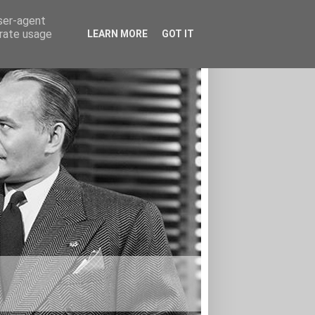
user-agent
erate usage
LEARN MORE
GOT IT