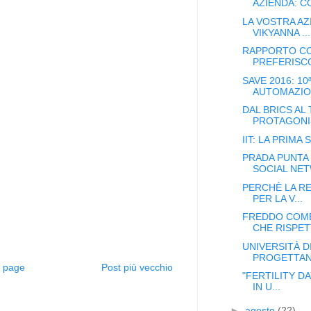
AZIENDA: CO
LA VOSTRA AZ
VIKYANNA ...
RAPPORTO COO
PREFERISCO
SAVE 2016: 10
AUTOMAZION
DAL BRICS AL 
PROTAGONIS
IIT: LA PRIMA
PRADA PUNTA 
SOCIAL NE
PERCHÈ LA R
PER LA V...
FREDDO COME
CHE RISPETT
UNIVERSITÀ D
PROGETTANO
 page
Post più vecchio
"FERTILITY D
IN U...
►
agosto
(22)