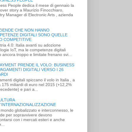
ess People dedica il mese di gennaio la
over story a Maurizio Finocchiaro,
ry Manager di Electronic Arts , azienda
ZIENDE CHE NON HANNO
PETENZE DIGITALI SONO QUELLE
O COMPETITIVE
tria 4.0: Italia avanti su adozione
logie IoT, ma le competenze digitali
 ancora troppo e limitate frenano svi...
PAYMENT PRENDE IL VOLO: BUSINESS
PAGAMENTI DIGITALI VERSO I 26
ARDI
menti digitali spiccano il volo in Italia , a
 175 miliardi di euro nel 2015 (+12,2%
recedente) e pari a...
ULTURA
'INTERNAZIONALIZZAZIONE
 mondo globalizzato e interconnesso, le
nde per sopravvivere devono
ontarsi con i mercati esteri e anche
...