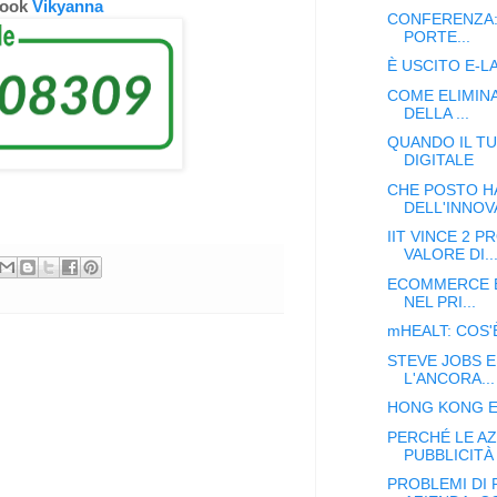
book
Vikyanna
CONFERENZA: 
PORTE...
È USCITO E-LA
COME ELIMINA
DELLA ...
QUANDO IL T
DIGITALE
CHE POSTO HA
DELL'INNOV
IIT VINCE 2 
VALORE DI..
ECOMMERCE E
NEL PRI...
mHEALT: COS'
STEVE JOBS E
L'ANCORA...
HONG KONG E 
PERCHÉ LE A
PUBBLICITÀ .
PROBLEMI DI 