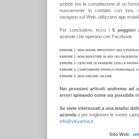
azione (es la compilazione di un form)
nuovamente in contatto con loro, m
navigano sul Web, utilizzano app mobili
Per concludere, ecco i
5 peggiori 
aziende che operano con Facebook:
ERRORE 1: NON AVERE IMPOSTATO UNA STRATEG
ERRORE 2: NON INVESTIRE IN ADV (SU FACEBOOK
ERRORE 3:
CERCARE DI VENDERE CON LA PAGIN
ERRORE 4:
CONFONDERE PROFILO PERSONALE CO
ERRORE 5: NON CREARE VALORE
Nei prossimi articoli andremo ad a
errori spieando come sia possibile r
Se siete interessati a una analisi del
azienda
o per migliorare le vostre cam
info@vikyanna.it
Sito Web:
ww