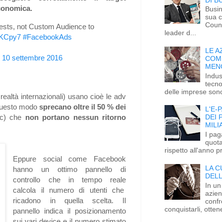
economica.
Busin
sua c
Count
erests, not Custom Audience to
leader d...
TKCpy7
#FacebookAds
LE A
)
10 settembre 2016
COM
MEN
Indus
tecno
delle imprese sono
ealtà internazionali) usano cioè le adv
 questo modo
sprecano oltre il 50 % dei
L'E-
lic) che
non portano nessun ritorno
DEI 
MILI
I paga
quota
rispetto all'anno p
Eppure social come Facebook
LA C
hanno un ottimo pannello di
DELL
controllo che in tempo reale
In un
calcola il numero di utenti che
azie
ricadono in quella scelta. Il
confr
conquistarli, ottene
pannello indica il posizionamento
sui vari device e il numero stimato