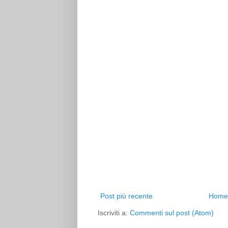
Post più recente
Home
Iscriviti a:
Commenti sul post (Atom)