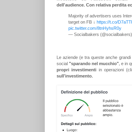
dell'audience. Con relativa perdita 
Majority of advertisers uses Int
target on FB ↓
https://t.co/D7aT
pic.twitter.com/8tnHyhsR0y
— Socialbakers (@socialbakers
Le aziende (e tra queste anche grandi r
social
"sparando nel mucchio"
, e in
propri investimenti
in operazioni (c
sull'investimento.