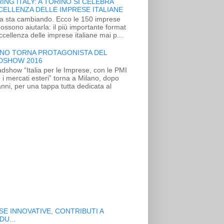
ING ITALY: A TORINO SI CELEBRA
CELLENZA DELLE IMPRESE ITALIANE
lia sta cambiando. Ecco le 150 imprese
ossono aiutarla: il più importante format
eccellenza delle imprese italiane mai p...
ANO TORNA PROTAGONISTA DEL
DSHOW 2016
adshow “Italia per le Imprese, con le PMI
 i mercati esteri” torna a Milano, dopo
nni, per una tappa tutta dedicata al
E INNOVATIVE, CONTRIBUTI A
U...