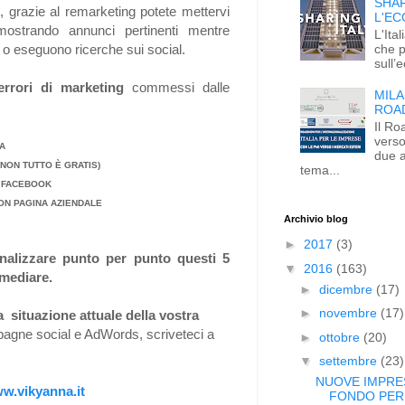
SHAR
, grazie al remarketing potete mettervi
L'EC
ostrando annunci pertinenti mentre
L'Ita
che p
 o eseguono ricerche sui social.
sull’
errori di marketing
commessi dalle
MIL
ROA
Il Ro
verso
IA
due a
 NON TUTTO È GRATIS)
tema...
A FACEBOOK
N PAGINA AZIENDALE
Archivio blog
►
2017
(3)
nalizzare punto per punto questi 5
▼
2016
(163)
imediare.
►
dicembre
(17)
►
novembre
(17)
la situazione attuale della vostra
pagne social e AdWords, scriveteci a
►
ottobre
(20)
▼
settembre
(23)
NUOVE IMPRES
w.vikyanna.it
FONDO PERD