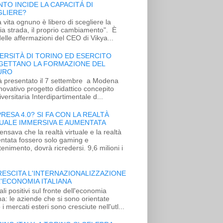
TO INCIDE LA CAPACITÁ DI
GLIERE?
a vita ognuno è libero di scegliere la
ia strada, il proprio cambiamento". È
elle affermazioni del CEO di Vikya...
ERSITÀ DI TORINO ED ESERCITO
GETTANO LA FORMAZIONE DEL
URO
à presentato il 7 settembre a Modena
novativo progetto didattico concepito
versitaria Interdipartimentale d...
PRESA 4.0? SI FA CON LA REALTÀ
UALE IMMERSIVA E AUMENTATA
ensava che la realtà virtuale e la realtà
ntata fossero solo gaming e
ttenimento, dovrà ricredersi. 9,6 milioni i
RESCITA L'INTERNAZIONALIZZAZIONE
'ECONOMIA ITALIANA
li positivi sul fronte dell'economia
ana: le aziende che si sono orientate
 i mercati esteri sono cresciute nell'utl...