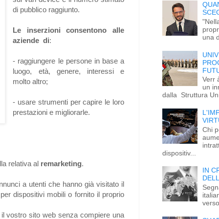
QUAN
di pubblico raggiunto.
SCE
"Nell
propr
Le inserzioni consentono alle
una d
aziende di
:
UNIV
- raggiungere le persone in base a
PRO
FUT
luogo, età, genere, interessi e
Verr 
molto altro;
un in
dalla Struttura Uni
- usare strumenti per capire le loro
prestazioni e migliorarle.
L'IM
VIRT
Chi p
aume
intra
dispositiv...
a relativa al
remarketing
.
IN C
DELL
nunci a utenti che hanno già visitato il
Segna
er dispositivi mobili o fornito il proprio
itali
verso
 il vostro sito web senza compiere una