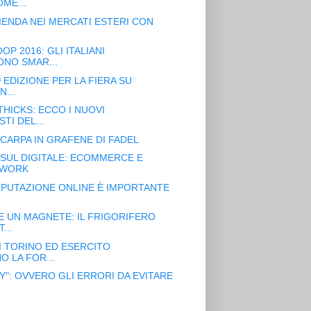
ME...
IENDA NEI MERCATI ESTERI CON
P 2016: GLI ITALIANI
NO SMAR...
ª EDIZIONE PER LA FIERA SU
...
THICKS: ECCO I NUOVI
TI DEL...
 SCARPA IN GRAFENE DI FADEL
SUL DIGITALE: ECOMMERCE E
TWORK
EPUTAZIONE ONLINE È IMPORTANTE
 UN MAGNETE: IL FRIGORIFERO
...
I TORINO ED ESERCITO
 LA FOR...
AY": OVVERO GLI ERRORI DA EVITARE