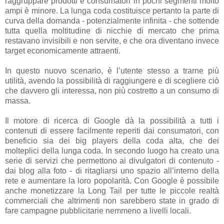
raggruppare prodotti e consumatori in pochi segmenti molto
ampi è minore. La lunga coda costituisce pertanto la parte di
curva della domanda - potenzialmente infinita - che sottende
tutta quella moltitudine di nicchie di mercato che prima
restavano invisibili e non servite, e che ora diventano invece
target economicamente attraenti.
In questo nuovo scenario, è l’utente stesso a trarne più
utilità, avendo la possibilità di raggiungere e di scegliere ciò
che davvero gli interessa, non più costretto a un consumo di
massa.
Il motore di ricerca di Google dà la possibilità a tutti i
contenuti di essere facilmente reperiti dai consumatori, con
beneficio sia dei big players della coda alta, che dei
molteplici della lunga coda. In secondo luogo ha creato una
serie di servizi che permettono ai divulgatori di contenuto -
dai blog alla foto - di ritagliarsi uno spazio all’interno della
rete e aumentare la loro popolarità. Con Google è possibile
anche monetizzare la Long Tail per tutte le piccole realtà
commerciali che altrimenti non sarebbero state in grado di
fare campagne pubblicitarie nemmeno a livelli locali.