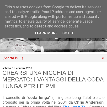
This site uses cookies from Google to deliver its services
and to analyze traffic. Your IP address and user-agent are
shared with Google along with performance and security
metrics to ensure quality of service, generate usage
statistics, and to detect and address abuse.
LEARN MORE
GOT IT
▼
sabato 3 dicembre 2016
CREARSI UNA NICCHIA DI
MERCATO: I VANTAGGI DELLA CODA
LUNGA PER LE PMI
Il concetto di "
coda lunga
" (in inglese Long Tale) è stato
proposto per la prima volta nel 2004 da
Chris Anderson
,