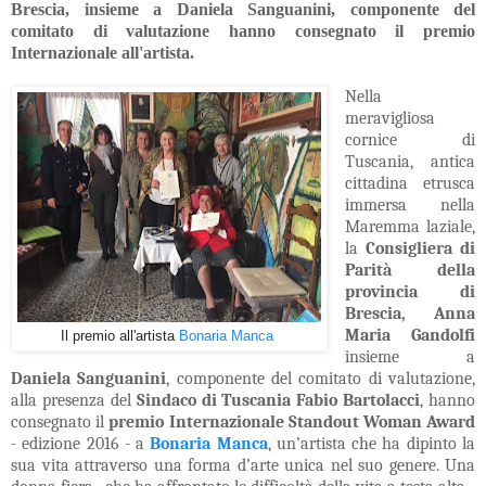
Brescia, insieme a Daniela Sanguanini, componente del
comitato di valutazione hanno consegnato il premio
Internazionale all'artista.
Nella
meravigliosa
cornice di
Tuscania, antica
cittadina etrusca
immersa nella
Maremma laziale,
la
Consigliera di
Parità della
provincia di
Brescia, Anna
Maria Gandolfi
Il premio all'artista
Bonaria Manca
insieme a
Daniela Sanguanini
, componente del comitato di valutazione,
alla presenza del
Sindaco di Tuscania Fabio Bartolacci
, hanno
consegnato il
premio Internazionale Standout Woman Award
- edizione 2016 -
a
Bonaria Manca
, un’artista che
ha dipinto la
sua vita attraverso
una forma d’arte unica nel suo genere.
Una