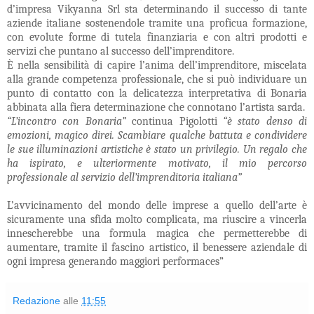
d’impresa Vikyanna Srl
sta determinando il successo di tante
aziende italiane sostenendole tramite una proficua formazione,
con evolute forme di tutela finanziaria e con altri prodotti e
servizi che puntano al
successo dell’imprenditore.
È nella sensibilità di capire l’anima dell’imprenditor
e, miscelata
alla grande competenza professionale, che si può individuare un
punto di contatto con la delicatezza interpretativa di
Bonaria
abbinata alla fiera determinazione che connotano l’artista sarda.
“L’incontro con Bonaria”
continua Pigolotti
“è s
tato denso di
emozioni, magico direi. Scambiare qualche battuta e condividere
le sue illuminazioni artistiche è stato un privilegio. Un regalo che
ha ispirato, e ulteriormente motivato, il mio percorso
professionale al servizio
dell’imprenditoria italiana”
L’avvicinamento del mondo delle imprese a quello dell’arte è
sicuramente una sfida molto
complicata, ma riuscire a vincerla
innescherebbe una formula magica che permetterebbe di
aumentare, tramite il fascino artistico, il benessere aziendale di
ogni impresa generando
maggiori performaces”
Redazione
alle
11:55