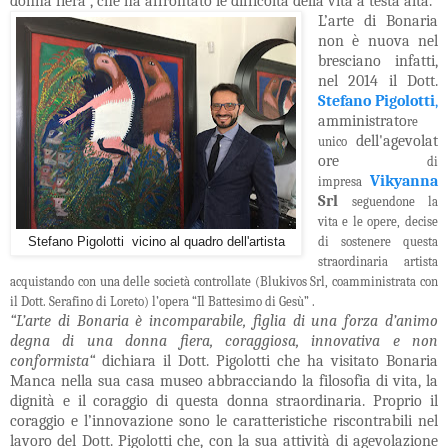
donna fiera , che ha affrontato le difficoltà della vita a testa alta.
L’arte di Bonaria
non è nuova nel
bresciano infatti,
nel 2014 il Dott.
Stefano
Pigolotti
,
amministrato
re
dell'agevolat
unico
ore
di
Vikyanna
impresa
Srl
seguendone la
vita e le opere, decise
di sostenere questa
Stefano Pigolotti vicino al quadro dell'artista
straordinaria artista
acquistando con una delle società controllate (Blukivos Srl, coamministrata con
il Dott. Serafino di Loreto) l’opera “Il Battesimo di Gesù” .
“L’arte di Bonaria è incomparabile, figlia di una forza d’animo
degna di una donna fiera, coraggiosa, innovativa e non
conformista“
dichiara il Dott. Pigolotti che ha visitato Bonaria
Manca nella sua casa museo abbracciando la filosofia di vita, la
dignità e il coraggio di questa
donna straordinaria. Proprio il
coraggio e l’innovazione sono le caratteristiche riscontrabili nel
lavoro del Dott. Pigolotti che, con la sua attività di agevolazione