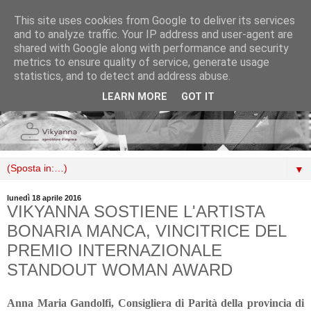
This site uses cookies from Google to deliver its services
and to analyze traffic. Your IP address and user-agent are
shared with Google along with performance and security
metrics to ensure quality of service, generate usage
statistics, and to detect and address abuse.
LEARN MORE
GOT IT
▼
lunedì 18 aprile 2016
VIKYANNA SOSTIENE L'ARTISTA
BONARIA MANCA, VINCITRICE DEL
PREMIO INTERNAZIONALE
STANDOUT WOMAN AWARD
Anna Maria Gandolfi, Consigliera di Parità della provincia di